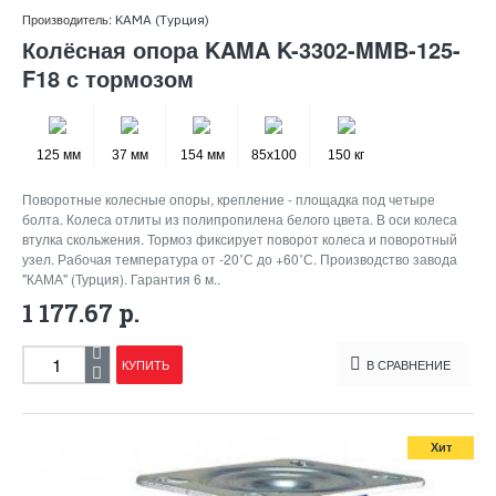
Производитель:
KAMA (Турция)
Колёсная опора KAMA K-3302-MMB-125-
F18 с тормозом
125 мм
37 мм
154 мм
85x100
150 кг
Поворотные колесные опоры, крепление - площадка под четыре
болта. Колеса отлиты из полипропилена белого цвета. В оси колеса
втулка скольжения. Тормоз фиксирует поворот колеса и поворотный
узел. Рабочая температура от -20˚С до +60˚С. Производство завода
"КАМА" (Турция). Гарантия 6 м..
1 177.67 р.
КУПИТЬ
В СРАВНЕНИЕ
Хит