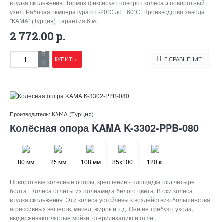
втулка скольжения. Тормоз фиксирует поворот колеса и поворотный
узел. Рабочая температура от -20˚С до +60˚С. Производство завода
"КАМА" (Турция). Гарантия 6 м..
2 772.00 р.
КУПИТЬ
В СРАВНЕНИЕ
Производитель:
KAMA (Турция)
Колёсная опора KAMA K-3302-PPB-080
80 мм
25 мм
108 мм
85x100
120 кг
Поворотные колесные опоры, крепление - площадка под четыре
болта. Колеса отлиты из полиамида белого цвета. В оси колеса
втулка скольжения. Эти колеса устойчивы к воздействию большинства
агрессивных веществ, масел, жиров и т.д. Они не требуют ухода,
выдерживают частые мойки, стерилизацию и отли..