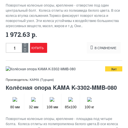
Поворотные колесные опоры, крепление - отверстие под один
центральный болт. Колеса отлиты из полиамида белого цвета. В оси
колеса втулка скольжения.Тормоз фиксирует поворот колеса и
поворотный узел. Эти колеса устойчивы к воздействию большинства
агрессивных веществ, масел, жиров и т.д. Они..
1 972.63 р.
КУПИТЬ
В СРАВНЕНИЕ
Хит
Производитель:
KAMA (Турция)
Колёсная опора KAMA K-3302-MMB-080
80 мм
32 мм
108 мм
85x100
100 кг
Поворотные колесные опоры, крепление - площадка под четыре
болта. Колеса отлиты из полипропилена белого цвета.В оси колеса