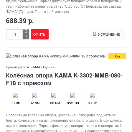
втулка скольжения. Тормоз фиксирует поворот колеса и поворотный
узел. Рабочая температура от -20˚С до +60˚С.Производство завода
"КАМА" (Турция). Гарантия 6 месяцев..
688.39 р.
КУПИТЬ
В СРАВНЕНИЕ
Хит
Производитель:
KAMA (Турция)
Колёсная опора KAMA K-3302-MMB-080-
F18 с тормозом
80 мм
32 мм
108 мм
85x100
100 кг
Поворотные колесные опоры, крепление - площадка под четыре
болта. Колеса отлиты из полипропилена белого цвета. В оси колеса
втулка скольжения. Тормоз фиксирует поворот колеса и поворотный
узел. Рабочая температура от -20˚С до +60˚С. Производство завода