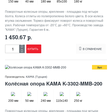
150 мм
40 мм
180 мм
85x100
180 кг
Поворотные колесные опоры, крепление - площадка под четыре
болта. Колеса отлиты из полипропилена белого цвета. В оси колеса
втулка скольжения. Тормоз фиксирует поворот колеса и поворотный
узел. Рабочая температура от -20˚С до +60˚С. Производство завода
"КАМА" (Турция). Гарантия 6 м..
1 450.67 р.
КУПИТЬ
В СРАВНЕНИЕ
Хит
Производитель:
KAMA (Турция)
Колёсная опора KAMA K-3302-MMB-200
200 мм
50 мм
240 мм
110x140
250 кг
Поворотные колесные опоры, крепление - площадка под четыре