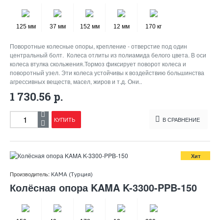
125 мм
37 мм
152 мм
12 мм
170 кг
Поворотные колесные опоры, крепление - отверстие под один
центральный болт. Колеса отлиты из полиамида белого цвета. В оси
колеса втулка скольжения.Тормоз фиксирует поворот колеса и
поворотный узел. Эти колеса устойчивы к воздействию большинства
агрессивных веществ, масел, жиров и т.д. Они..
1 730.56 р.
КУПИТЬ
В СРАВНЕНИЕ
Хит
Производитель:
KAMA (Турция)
Колёсная опора KAMA K-3300-PPB-150