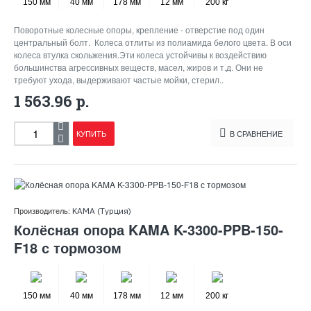
150 мм
40 мм
178 мм
12 мм
200 кг
Поворотные колесные опоры, крепление - отверстие под один
центральный болт. Колеса отлиты из полиамида белого цвета. В оси
колеса втулка скольжения.Эти колеса устойчивы к воздействию
большинства агрессивных веществ, масел, жиров и т.д. Они не
требуют ухода, выдерживают частые мойки, стерил..
1 563.96 р.
КУПИТЬ
В СРАВНЕНИЕ
Производитель:
KAMA (Турция)
Колёсная опора KAMA K-3300-PPB-150-
F18 с тормозом
150 мм
40 мм
178 мм
12 мм
200 кг