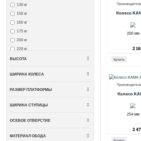
Производитель
130 кг
Колесо KA
150 кг
160 кг
175 кг
200 мм
200 кг
2 16
220 кг
250 кг
ВЫСОТА
Купить
260 кг
ШИРИНА КОЛЕСА
300 кг
Производитель
520 кг
РАЗМЕР ПЛАТФОРМЫ
Колесо KA
ШИРИНА СТУПИЦЫ
254 мм
ОСЕВОЕ ОТВЕРСТИЕ
2 47
МАТЕРИАЛ ОБОДА
Купить