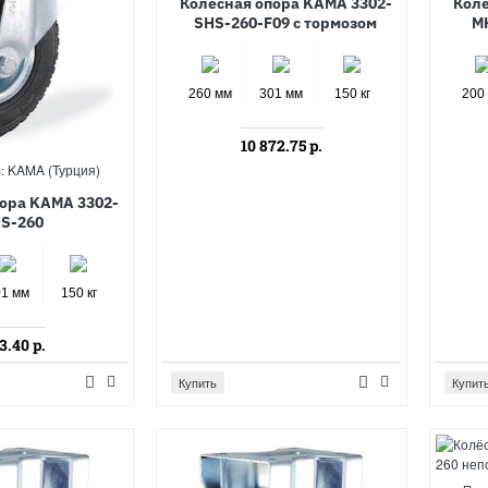
Колёсная опора KAMA 3302-
Колё
SHS-260-F09 с тормозом
M
260 мм
301 мм
150 кг
200
10 872.75 р.
KAMA (Турция)
:
ора KAMA 3302-
S-260
01 мм
150 кг
3.40 р.
Купить
Купит