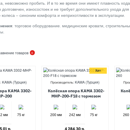
, невозможно пробить. И в то же время они имеют плавность хода
 долговечен, износостоек и не требует дополнительного ухода дл
 колеса – синоним комфорта и неприхотливости в эксплуатации.
енения
: торговое оборудование. медицинские кровати, строительны
пы.
авнение товаров
0
Хит
KAMA (Турция)
KAMA (Турция)
:
Производитель:
Про
ора KAMA 3302-
Колёсная опора KAMA 3302-
Колё
P-200
MHP-200-F18 с тормозом
42 мм
75 кг
200 мм
242 мм
75 кг
260
5.01 р.
4 284.30 р.