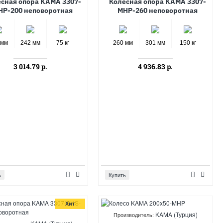
сная опора KAMA 3307-
Колёсная опора KAMA 3307-
HP-200 неповоротная
MHP-260 неповоротная
 мм
242 мм
75 кг
260 мм
301 мм
150 кг
3 014.79 р.
4 936.83 р.
ь
Купить
Хит
KAMA (Турция)
Производитель: