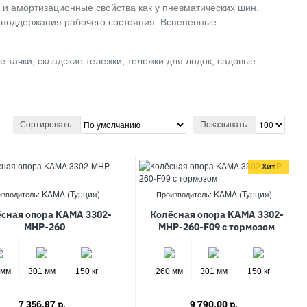
 и амортизационные свойства как у пневматических шин.
я поддержания рабочего состояния. Вспененные
е тачки, складские тележки, тележки для лодок, садовые
Сортировать:
Показывать:
Хит
KAMA (Турция)
KAMA (Турция)
изводитель:
Производитель:
сная опора KAMA 3302-
Колёсная опора KAMA 3302-
MHP-260
MHP-260-F09 с тормозом
 мм
301 мм
150 кг
260 мм
301 мм
150 кг
7 356.87 р.
9 790.00 р.