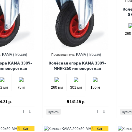
Про
Колё
S
260
KAMA (Турция)
KAMA (Турция)
:
Производитель:
ора KAMA 3307-
Колёсная опора KAMA 3307-
неповоротная
MHR-260 неповоротная
42 мм
75 кг
260 мм
301 мм
150 кг
4.31 р.
5 141.16 р.
Купить
Купит
Хит
Хит