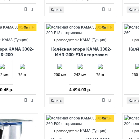
Купить
Купит
Хит
Хит
KAMA (Турция)
KAMA (Турция)
:
Производитель:
Про
ора KAMA 3302-
Колёсная опора KAMA 3302-
Колё
R-200
MHR-200-F18 с тормозом
42 мм
75 кг
200 мм
242 мм
75 кг
260
0.45 р.
4 494.03 р.
Купить
Купит
Хит
KAMA (Турция)
Производитель:
Про