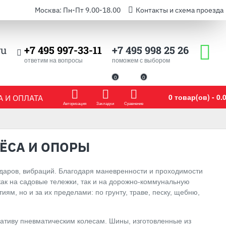
Москва: Пн-Пт 9.00-18.00
Контакты и схема проезда
ru
+7 495 997-33-11
+7 495 998 25 26
ответим на вопросы
поможем с выбором
0
0
0 товар(ов) - 0.0
 И ОПЛАТА
Авторизация
Закладки
Сравнение
ЁСА И ОПОРЫ
даров, вибраций. Благодаря маневренности и проходимости
 как на садовые тележки, так и на дорожно-коммунальную
ям, но и за их пределами: по грунту, траве, песку, щебню,
ативу пневматическим колесам. Шины, изготовленные из