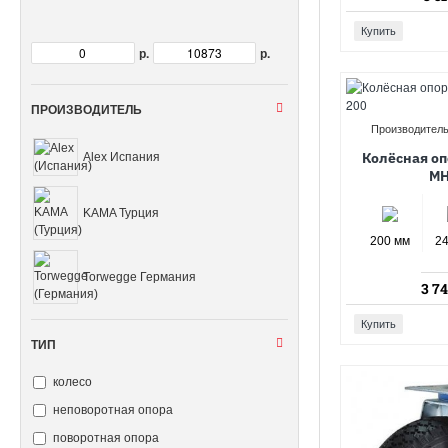
Купить
р.
р.
ПРОИЗВОДИТЕЛЬ
Производитель
Колёсная оп
Alex Испания
MH
KAMA Турция
200 мм
2
Torwegge Германия
3 74
Купить
ТИП
колесо
неповоротная опора
поворотная опора