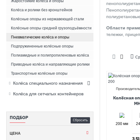
Жаростойкие колёса и опоры
пенополиуретана
Пенополиуретан
Колёса и ролики без кронштейнов
полиуретановые
Колёсные опоры из нержавеющей стали
Области прим
Колёсные опоры средней грузоподъёмности
тележки, прице
Пневматические колёса и опоры
Подпружиненные колёсные опоры
Полиамидные и полипропиленовые колёса
Ср
Приводные колёса и направляющие ролики
Транспортные колёсные опоры
Колёса специального назначения
Производитель
Колёса для сетчатых контейнеров
Колёсная оп
MH
ПОДБОР
Сбросить
200 мм
2
ЦЕНА
3 51