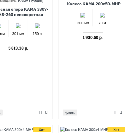
KAMA (Турция)
изводитель:
Колесо KAMA 200x50-MHP
сная опора KAMA 3307-
HS-260 неповоротная
200 мм
70 кг
 мм
301 мм
150 кг
1 930.50 р.
5 813.38 р.
ь
Купить
Хит
Хит