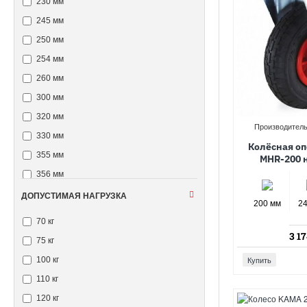
230 мм
245 мм
250 мм
254 мм
260 мм
300 мм
320 мм
Производитель
330 мм
Колёсная оп
355 мм
MHR-200 
356 мм
381 мм
ДОПУСТИМАЯ НАГРУЗКА
200 мм
2
400 мм
70 кг
406 мм
3 17
75 кг
457 мм
Купить
100 кг
110 кг
120 кг