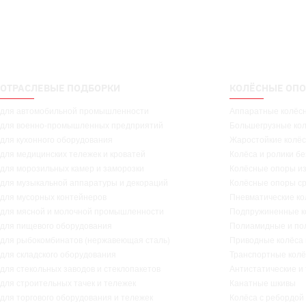
ОТРАСЛЕВЫЕ ПОДБОРКИ
КОЛЁСНЫЕ ОПО
для автомобильной промышленности
Аппаратные колёс
для военно-промышленных предприятий
Большегрузные ко
для кухонного оборудования
Жаростойкие колёс
для медицинских тележек и кроватей
Колёса и ролики б
для морозильных камер и заморозки
Колёсные опоры и
для музыкальной аппаратуры и декораций
Колёсные опоры с
для мусорных контейнеров
Пневматические ко
для мясной и молочной промышленности
Подпружиненные к
для пищевого оборудования
Полиамидные и по
для рыбокомбинатов (нержавеющая сталь)
Приводные колёса
для складского оборудования
Транспортные кол
для стекольных заводов и стеклопакетов
Антистатические и
для строительных тачек и тележек
Канатные шкивы
для торгового оборудования и тележек
Колёса с ребордой