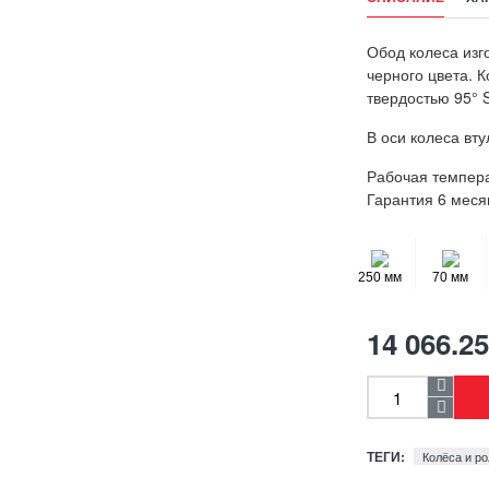
Обод колеса изг
черного цвета. 
твердостью 95° S
В оси колеса вт
Рабочая темпера
Гарантия 6 меся
250 мм
70 мм
14 066.25
ТЕГИ:
Колёса и ро