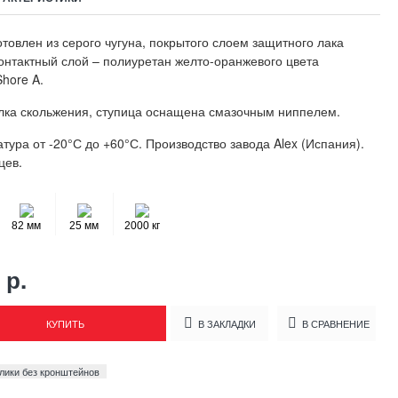
отовлен из серого чугуна, покрытого слоем защитного лака
Контактный слой – полиуретан желто-оранжевого цвета
hore A.
улка скольжения, ступица оснащена смазочным ниппелем.
тура от -20°С до +60°С. Производство завода Alex (Испания).
цев.
82 мм
25 мм
2000 кг
 р.
КУПИТЬ
В ЗАКЛАДКИ
В СРАВНЕНИЕ
лики без кронштейнов