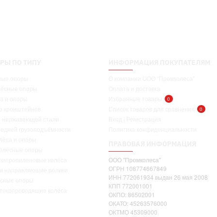
РЫ ПО ТИПУ
ИНФОРМАЦИЯ ПОКУПАТЕЛЯМ
ные опоры
О компании ООО "Промколеса"
лёсные опоры
Оплата и доставка
а и опоры
Избранные товары
0
ез кронштейнов
Список товаров для сравнения
0
з нержавеющей стали
Вход | Регистрация
редней грузоподъёмности
Политика конфиденциальности
лёса и опоры
ПРАВОВАЯ ИНФОРМАЦИЯ
олёсные опоры
липропиленовые колёса
ООО "Промколеса"
ОГРН 108774667849
 и направляющие ролики
ИНН 772061934 выдан 26 мая 2008
ёсные опоры
КПП 772001001
 токопроводящие колёса
ОКПО: 86502001
ОКАТО: 45263576000
ОКТМО 45309000