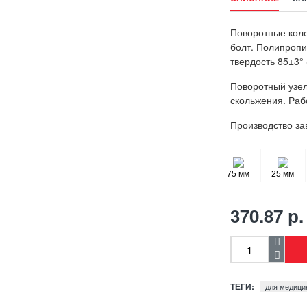
Поворотные коле
болт. Полипропи
твердость 85±3° 
Поворотный узел
скольжения. Раб
Производство за
75 мм
25 мм
370.87 р.
ТЕГИ:
для медици