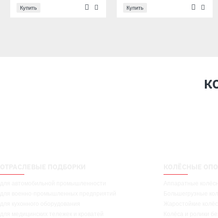
Купить
Купить
К
ОТРАСЛЕВЫЕ ПОДБОРКИ
КОЛЁСНЫЕ ОПО
для автомобильной промышленности
Аппаратные колёс
для военно-промышленных предприятий
Большегрузные ко
для кухонного оборудования
Жаростойкие колёс
для медицинских тележек и кроватей
Колёса и ролики б