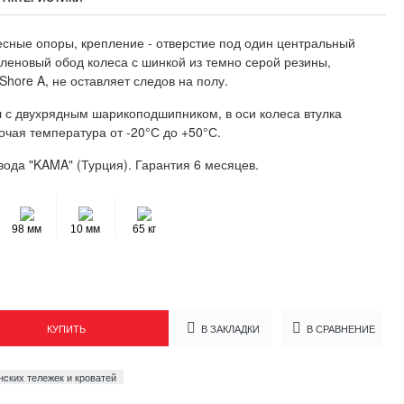
сные опоры, крепление - отверстие под один центральный
леновый обод колеса с шинкой из темно серой резины,
Shore A, не оставляет следов на полу.
 с двухрядным шарикоподшипником, в оси колеса втулка
очая температура от -20°С до +50°С.
вода "KAMA" (Турция). Гарантия 6 месяцев.
98 мм
10 мм
65 кг
КУПИТЬ
В ЗАКЛАДКИ
В СРАВНЕНИЕ
нских тележек и кроватей