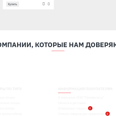
Купить
Купить
ОМПАНИИ, КОТОРЫЕ НАМ ДОВЕРЯ
РЫ ПО ТИПУ
ИНФОРМАЦИЯ ПОКУПАТЕЛЯМ
ные опоры
О компании ООО "Промколеса"
лёсные опоры
Оплата и доставка
а и опоры
Избранные товары
0
ез кронштейнов
Список товаров для сравнения
0