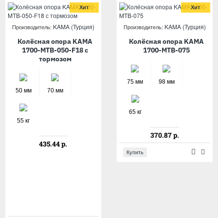
Хит
Хит
Хит
KAMA (Турция)
KAMA (Турция)
KAMA (Турция)
Производитель:
Производитель:
Производитель:
Колёсная опора KAMA
Колёсная опора KAMA
Колёсная опора KAMA
1700-MTB-050-F18 с
1700-MTB-075-F18 с
1700-MTB-075
тормозом
тормозом
75 мм
98 мм
50 мм
70 мм
75 мм
98 мм
65 кг
55 кг
65 кг
370.87 р.
435.44 р.
554.56 р.
Купить