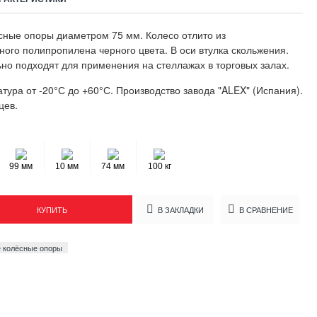
ные опоры диаметром 75 мм. Колесо отлито из
ного полипропилена черного цвета. В оси втулка скольжения.
но подходят для применения на стеллажах в торговых залах.
тура от -20°С до +60°С. Производство завода "ALEX" (Испания).
цев.
99 мм
10 мм
74 мм
100 кг
КУПИТЬ
В ЗАКЛАДКИ
В СРАВНЕНИЕ
 колёсные опоры