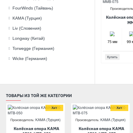
FourWinds (Тайвань)
Производитель
Колёсная оп
KAMA (Турция)
MM
Liv (Словения)
Longway (Китай)
75 мм
99 
Torwegge (Германия)
Купить
Wicke (Германия)
ТОВАРЫ ИЗ ТОЙ ЖЕ КАТЕГОРИИ
Хит
Хит
KAMA (Турция)
KAMA (Турция)
Производитель:
Производитель:
Колёсная опора KAMA
Колёсная опора KAMA