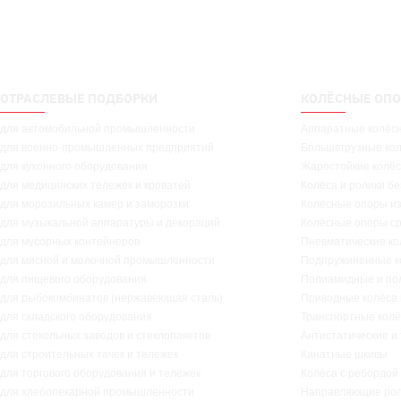
ОТРАСЛЕВЫЕ ПОДБОРКИ
КОЛЁСНЫЕ ОПО
для автомобильной промышленности
Аппаратные колёс
для военно-промышленных предприятий
Большегрузные ко
для кухонного оборудования
Жаростойкие колёс
для медицинских тележек и кроватей
Колёса и ролики б
для морозильных камер и заморозки
Колёсные опоры и
для музыкальной аппаратуры и декораций
Колёсные опоры с
для мусорных контейнеров
Пневматические ко
для мясной и молочной промышленности
Подпружиненные к
для пищевого оборудования
Полиамидные и по
для рыбокомбинатов (нержавеющая сталь)
Приводные колёса
для складского оборудования
Транспортные кол
для стекольных заводов и стеклопакетов
Антистатические и
для строительных тачек и тележек
Канатные шкивы
для торгового оборудования и тележек
Колёса с ребордой
для хлебопекарной промышленности
Направляющие рол