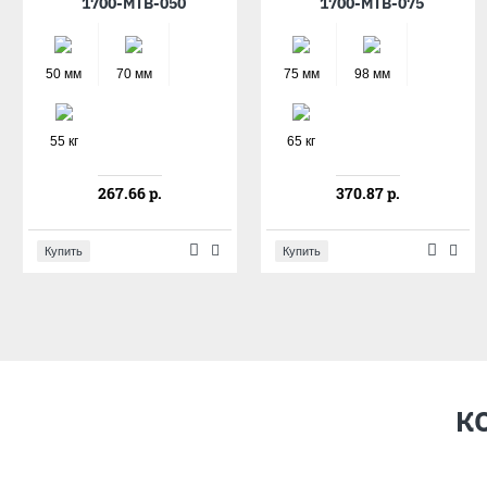
1700-MTB-050
1700-MTB-075
50 мм
70 мм
75 мм
98 мм
55 кг
65 кг
267.66 р.
370.87 р.
Купить
Купить
К