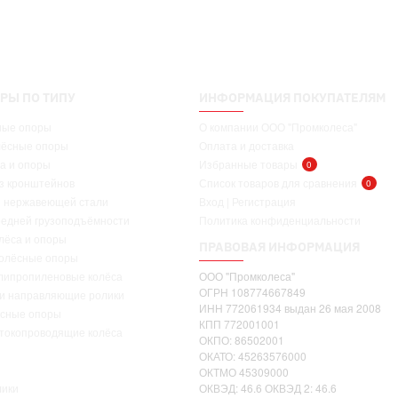
РЫ ПО ТИПУ
ИНФОРМАЦИЯ ПОКУПАТЕЛЯМ
ные опоры
О компании ООО "Промколеса"
лёсные опоры
Оплата и доставка
а и опоры
Избранные товары
0
ез кронштейнов
Список товаров для сравнения
0
з нержавеющей стали
Вход | Регистрация
редней грузоподъёмности
Политика конфиденциальности
лёса и опоры
ПРАВОВАЯ ИНФОРМАЦИЯ
олёсные опоры
липропиленовые колёса
ООО "Промколеса"
ОГРН 108774667849
 и направляющие ролики
ИНН 772061934 выдан 26 мая 2008
ёсные опоры
КПП 772001001
 токопроводящие колёса
ОКПО: 86502001
ОКАТО: 45263576000
ОКТМО 45309000
ики
ОКВЭД: 46.6 ОКВЭД 2: 46.6